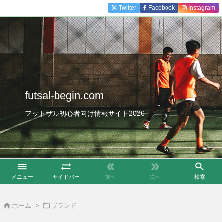
Twitter
Facebook
Instagram
futsal-begin.com
フットサル初心者向け情報サイト2026





メニュー
サイドバー
前へ
次へ
検索


ホーム
>
ブランド