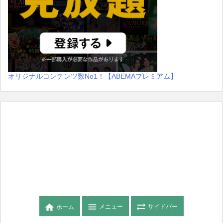
オリジナルコンテンツ数No1！【ABEMAプレミアム】



メニュー
サイドバー
ホーム