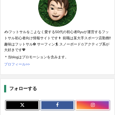
✍️フットサルをこよなく愛する50代の初心者Ryuが運営するフッ
トサル初心者向け情報サイトです👨 前職は某大手スポーツ店勤務❗️
趣味はフットサル⚽️ サーフィン🏄 スノーボード⛄️アクティブ系が
大好きです💖
＊当blogはプロモーションを含みます。
プロフィール>>
フォローする