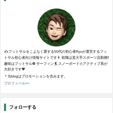
✍️フットサルをこよなく愛する50代の初心者Ryuが運営するフッ
トサル初心者向け情報サイトです👨 前職は某大手スポーツ店勤務❗️
趣味はフットサル⚽️ サーフィン🏄 スノーボード⛄️アクティブ系が
大好きです💖
＊当blogはプロモーションを含みます。
プロフィール>>
フォローする