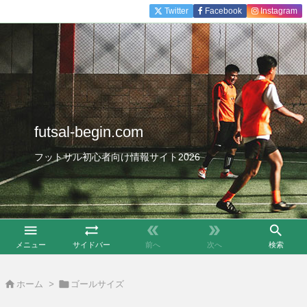
Twitter
Facebook
Instagram
futsal-begin.com
フットサル初心者向け情報サイト2026





メニュー
サイドバー
前へ
次へ
検索


ホーム
>
ゴールサイズ