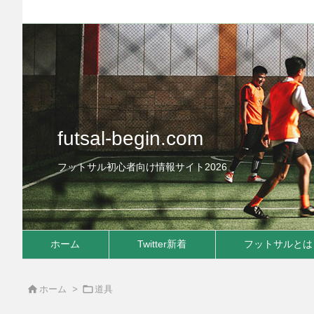
futsal-begin.com
フットサル初心者向け情報サイト2026
ホーム
Twitter新着
フットサルとは


ホーム
>
道具