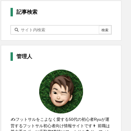
記事検索
管理人
✍️フットサルをこよなく愛する50代の初心者Ryuが運
営するフットサル初心者向け情報サイトです👨 前職は