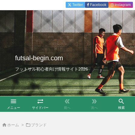
Twitter
Facebook
Instagram
futsal-begin.com
フットサル初心者向け情報サイト2026





メニュー
サイドバー
前へ
次へ
検索


ホーム
>
ブランド