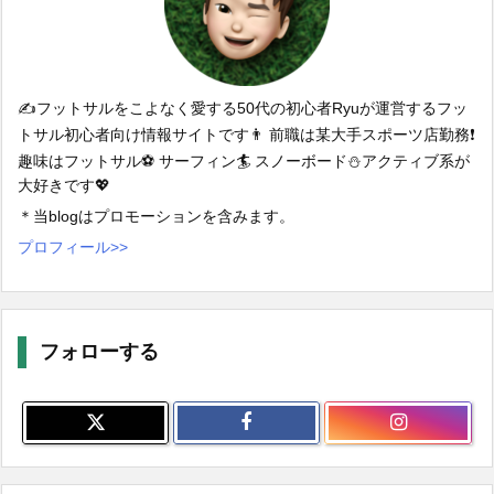
✍️フットサルをこよなく愛する50代の初心者Ryuが運営するフッ
トサル初心者向け情報サイトです👨 前職は某大手スポーツ店勤務❗️
趣味はフットサル⚽️ サーフィン🏄 スノーボード⛄️アクティブ系が
大好きです💖
＊当blogはプロモーションを含みます。
プロフィール>>
フォローする