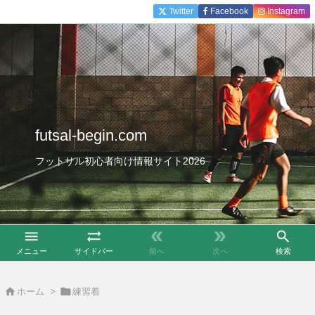
Twitter
Facebook
Instagram
futsal-begin.com
フットサル初心者向け情報サイト2026





メニュー
サイドバー
前へ
次へ
検索


ホーム
>
練習着